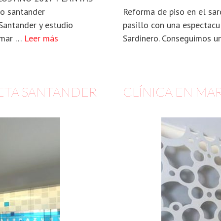
io santander
Reforma de piso en el sa
Santander y estudio
pasillo con una espectacul
smar …
Leer más
Sardinero. Conseguimos u
ETA SANTANDER
CLÍNICA EN MA