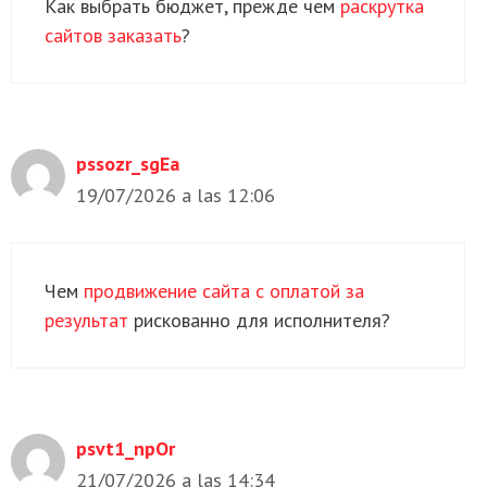
Как выбрать бюджет, прежде чем
раскрутка
сайтов заказать
?
pssozr_sgEa
19/07/2026 a las 12:06
Чем
продвижение сайта с оплатой за
результат
рискованно для исполнителя?
psvt1_npOr
21/07/2026 a las 14:34